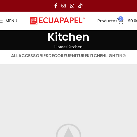
0
Productos
MENU
$
0.0
Kitchen
Home
Kitchen
ALL
ACCESSORIES
DECOR
FURNITURE
KITCHEN
LIGHTING