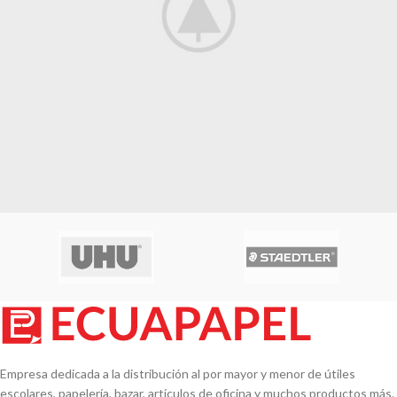
Leo uteu ullamcorper
Kitchen
Empresa dedicada a la distribución al por mayor y menor de útiles
escolares, papelería, bazar, artículos de oficina y muchos productos más.