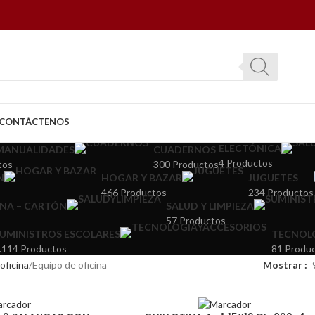
CONTÁCTENOS
ELECTÓNICA
 MANUALIDADES
CUADERNOS
4 Productos
tos
300 Productos
N
HOGAR Y BAZAR
JUGUETES
466 Productos
234 Productos
INA – CARTÓN
SALUD Y LIMPIEZA
57 Productos
UMINISTROS ESCOLARES
TECNOLO
.114 Productos
81 Produ
oficina
Equipo de oficina
Mostrar
SOLD