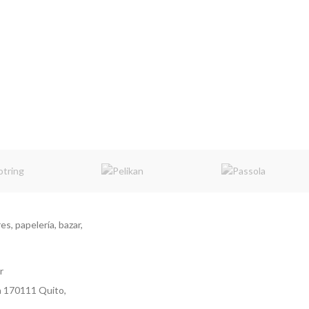
s, papelería, bazar,
r
a 170111 Quito,