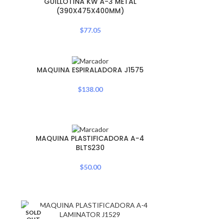
GUILLOTINA KW A-3 METAL
OUT
(390X475X400MM)
$
77.05
SOLD
MAQUINA ESPIRALADORA J1575
OUT
$
138.00
MAQUINA PLASTIFICADORA A-4
BLTS230
$
50.00
SOLD