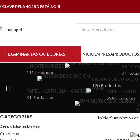
A CLAVE DEL AHORRO ESTÁ AQUÍ
EXAMINAR LAS CATEGORÍAS
INICIO
EMPRESA
PRODUCTOS
UNCATEGORIZED
ARTE Y
111 Productos
0 Produc
FIESTA Y DECORACIÓ
120 Productos
PAPEL – CATULINA – CARTÓ
PAPEL – CATUL
31 Productos
594 Productos
S
2
CATEGORÍAS
Inicio
Suministros de 
Arte y Manualidades
Cuadernos
SOLD