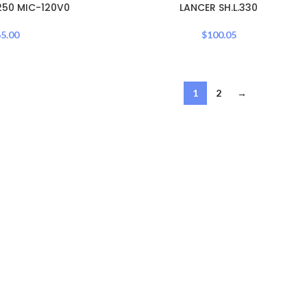
OUT
250 MIC-120V0
LANCER SH.L.330
5.00
$
100.05
1
2
→