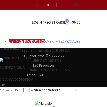
CONTÁCTENOS
0
LOGIN / REGISTRARSE
$
0.00
LISTA DE PRODUCTOS
OFERTAS ESPECIALES
ELECTRÓNICA
ELECTRÓNICA
0 Productos
101 Productos
LIBROS Y TEXTOS
120 Productos
SUMINISTROS DE OFICINA
1.279 Productos
GÍA Y ACCESORIOS
ctos
9
24
36
SOLD