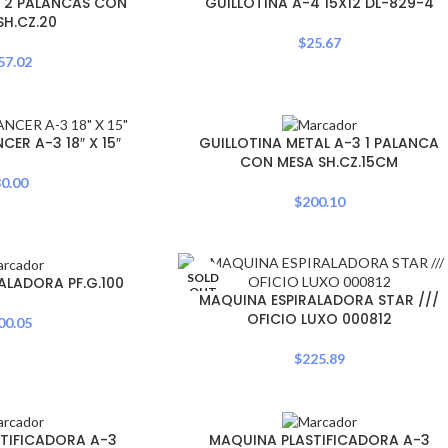
3 2 PALANCAS CON
GUILLOTINA A-4 15X12 DL-829-4
OUT
SH.CZ.20
$
25.67
57.02
SOLD
CER A-3 18″ X 15″
GUILLOTINA METAL A-3 1 PALANCA
OUT
CON MESA SH.CZ.15CM
0.00
$
200.10
SOLD
ALADORA PF.G.100
OUT
MAQUINA ESPIRALADORA STAR ///
OFICIO LUXO 000812
00.05
$
225.89
SOLD
TIFICADORA A-3
MAQUINA PLASTIFICADORA A-3