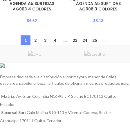
SOLD
SOLD
AGENDA A5 SURTIDAS
AGENDA A5 SURTIDAS
OUT
OUT
AG003 4 COLORES
AG006 3 COLORES
$
4.62
$
5.13
1
2
3
4
…
23
24
25
→
Empresa dedicada a la distribución al por mayor y menor de útiles
escolares, papelería, bazar, artículos de oficina y muchos productos más.
Matriz:
Av. Gran Colombia N16-95 y P. Solano EC170113 Quito,
Ecuador
Sucursal Sur:
Galo Molina S10-113 y Vicente Cadena, Sector
Atahualpa 170111 Quito, Ecuador