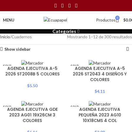
0
Productos
MENU
$
0.0
Categories
Inicio
Cuadernos
Mostrando 1–12 de 300 resultados
Show sidebar
SOLD
SOLD
AGENDA EJECUTIVA A-5
AGENDA EJECUTIVA A-5
OUT
OUT
2026 ST2008B 5 COLORES
2026 ST2043 4 DISEÑOS Y
COLORES
$
5.50
$
4.11
SOLD
SOLD
AGENDA EJECUTIVA GDE
AGENDA EJECUTIVA
OUT
OUT
2023 AG01 19X26CM 3
PEQUEÑA 2023 AG10
COLORES
10X18CMS 4 COL