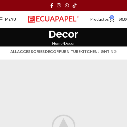
0
Productos
MENU
$
0.0
Decor
Home
Decor
ALL
ACCESSORIES
DECOR
FURNITURE
KITCHEN
LIGHTING