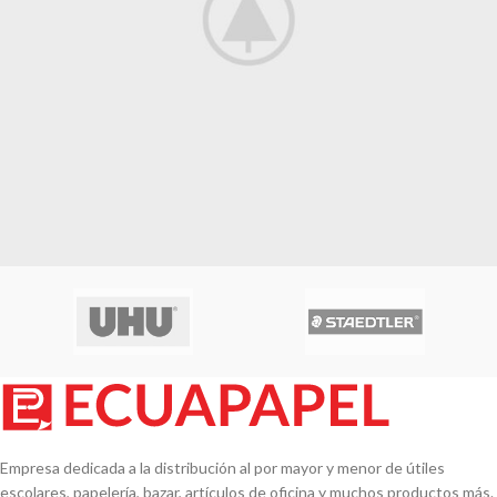
Rhoncus quisque sollicitudin
Decor
Empresa dedicada a la distribución al por mayor y menor de útiles
escolares, papelería, bazar, artículos de oficina y muchos productos más.