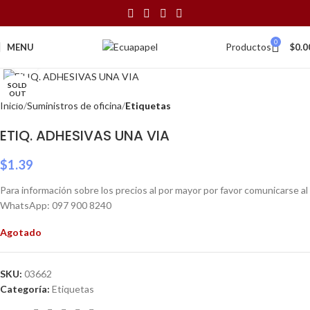
0
Productos
MENU
$
0.0
Click to enlarge
SOLD
OUT
Inicio
Suministros de oficina
Etiquetas
ETIQ. ADHESIVAS UNA VIA
$
1.39
Para información sobre los precios al por mayor por favor comunicarse al
WhatsApp: 097 900 8240
Agotado
SKU:
03662
Categoría:
Etiquetas