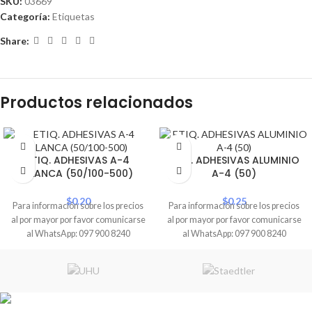
SKU:
03669
Categoría:
Etiquetas
Share:
Productos relacionados
ETIQ. ADHESIVAS A-4
ETIQ. ADHESIVAS ALUMINIO
BLANCA (50/100-500)
A-4 (50)
$
0.20
$
0.25
Para información sobre los precios
Para información sobre los precios
al por mayor por favor comunicarse
al por mayor por favor comunicarse
al WhatsApp: 097 900 8240
al WhatsApp: 097 900 8240