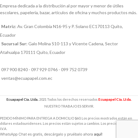
Empresa dedicada a la distribución al por mayor y menor de útiles
escolares, papelería, bazar, artículos de oficina y muchos productos más.
Matriz:
Av. Gran Colombia N16-95 y P. Solano EC170113 Quito,
Ecuador
Sucursal Sur:
Galo Molina S10-113 y Vicente Cadena, Sector
Atahualpa 170111 Quito, Ecuador
097 900 8240 - 097 929 0746 - 099 752 0739
ventas@ecuapapel.com.ec
Ecuapapel Cía. Ltda.
Ecuapapel Cía. Ltda.
2021 Todos los derechos reservados
NUESTRO TRABAJO ES SERVIR.
PEDIDO MÍNIMO PARA ENTREGA A DOMICILIO $60. Los precios mostrados están en
dólares estadounidenses. Los precios están sujetos a cambios. Los precios incluyen
I.V.A.
WhatsApp Chat es gratis, descárgalo y pruébalo ahora
aquí!