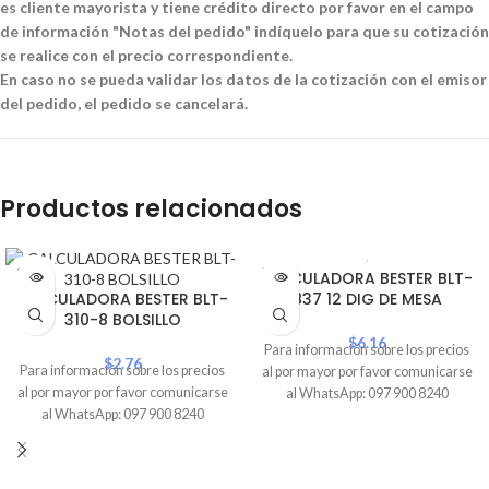
es cliente mayorista y tiene crédito directo por favor en el campo
de información "Notas del pedido" indíquelo para que su cotización
se realice con el precio correspondiente.
En caso no se pueda validar los datos de la cotización con el emisor
del pedido, el pedido se cancelará.
Productos relacionados
SOLD
SOLD
CALCULADORA BESTER BLT-
OUT
OUT
CALCULADORA BESTER BLT-
837 12 DIG DE MESA
310-8 BOLSILLO
$
6.16
Para información sobre los precios
$
2.76
Para información sobre los precios
al por mayor por favor comunicarse
al por mayor por favor comunicarse
al WhatsApp: 097 900 8240
al WhatsApp: 097 900 8240