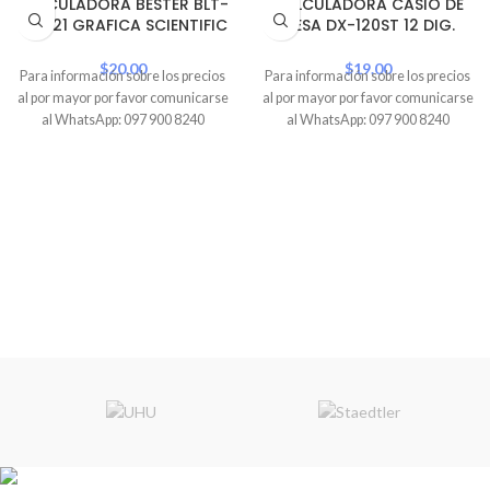
CALCULADORA BESTER BLT-
CALCULADORA CASIO DE
CS-121 GRAFICA SCIENTIFIC
MESA DX-120ST 12 DIG.
$
20.00
$
19.00
Para información sobre los precios
Para información sobre los precios
al por mayor por favor comunicarse
al por mayor por favor comunicarse
al WhatsApp: 097 900 8240
al WhatsApp: 097 900 8240