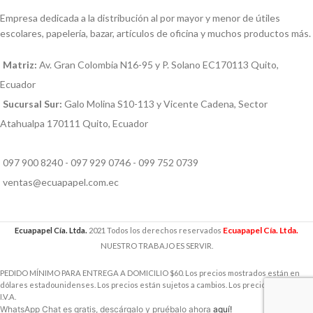
Empresa dedicada a la distribución al por mayor y menor de útiles
escolares, papelería, bazar, artículos de oficina y muchos productos más.
Matriz:
Av. Gran Colombia N16-95 y P. Solano EC170113 Quito,
Ecuador
Sucursal Sur:
Galo Molina S10-113 y Vicente Cadena, Sector
Atahualpa 170111 Quito, Ecuador
097 900 8240 - 097 929 0746 - 099 752 0739
ventas@ecuapapel.com.ec
Ecuapapel Cía. Ltda.
Ecuapapel Cía. Ltda.
2021 Todos los derechos reservados
NUESTRO TRABAJO ES SERVIR.
PEDIDO MÍNIMO PARA ENTREGA A DOMICILIO $60. Los precios mostrados están en
dólares estadounidenses. Los precios están sujetos a cambios. Los precios incluyen
I.V.A.
WhatsApp Chat es gratis, descárgalo y pruébalo ahora
aquí!