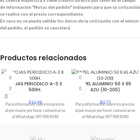
es cliente mayorista y tiene crédito directo por favor en el campo
de información "Notas del pedido" indíquelo para que su cotización
se realice con el precio correspondiente.
En caso no se pueda validar los datos de la cotización con el emisor
del pedido, el pedido se cancelará.
Productos relacionados
SOLD
OUT
HOJAS PERIODICO A-3 X
PAPEL ALUMINIO 50 X 65
500H.
AZU (10-200)
$
16.94
$
0.77
Para información sobre los precios
Para información sobre los precios
al por mayor por favor comunicarse
al por mayor por favor comunicarse
al WhatsApp: 097 900 8240
al WhatsApp: 097 900 8240