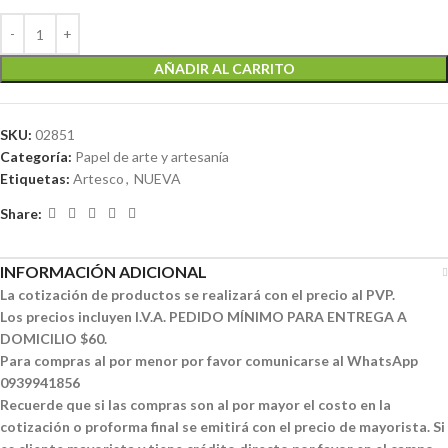
AÑADIR AL CARRITO
SKU:
02851
Categoría:
Papel de arte y artesanía
Etiquetas:
Artesco
,
NUEVA
Share:
INFORMACIÓN ADICIONAL
La cotización de productos se realizará con el precio al PVP.
Los precios incluyen I.V.A. PEDIDO MÍNIMO PARA ENTREGA A
DOMICILIO $60.
Para compras al por menor por favor comunicarse al WhatsApp
0939941856
Recuerde que si las compras son al por mayor el costo en la
cotización o proforma final se emitirá con el precio de mayorista. Si