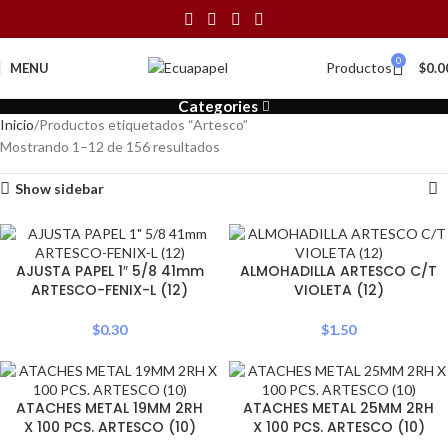
0
Productos
MENU
$
0.0
Categories
Inicio
Productos etiquetados “Artesco”
Mostrando 1–12 de 156 resultados
Show sidebar
AJUSTA PAPEL 1″ 5/8 41mm
ALMOHADILLA ARTESCO C/T
ARTESCO-FENIX-L (12)
VIOLETA (12)
$
0.30
$
1.50
ATACHES METAL 19MM 2RH
ATACHES METAL 25MM 2RH
X 100 PCS. ARTESCO (10)
X 100 PCS. ARTESCO (10)