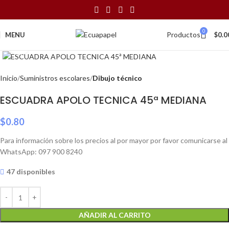
0
Productos
MENU
$
0.0
Click to enlarge
Inicio
Suministros escolares
Dibujo técnico
ESCUADRA APOLO TECNICA 45ª MEDIANA
$
0.80
Para información sobre los precios al por mayor por favor comunicarse al
WhatsApp: 097 900 8240
47 disponibles
AÑADIR AL CARRITO