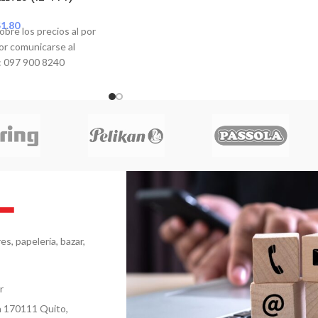
$
1.80
obre los precios al por
or comunicarse al
 097 900 8240
s, papelería, bazar,
r
a 170111 Quito,