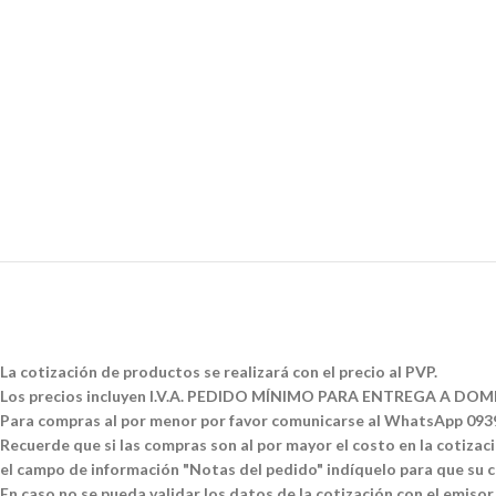
La cotización de productos se realizará con el precio al PVP.
Los precios incluyen I.V.A. PEDIDO MÍNIMO PARA ENTREGA A DOMI
Para compras al por menor por favor comunicarse al WhatsApp 09
Recuerde que si las compras son al por mayor el costo en la cotizació
el campo de información "Notas del pedido" indíquelo para que su co
En caso no se pueda validar los datos de la cotización con el emisor