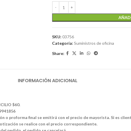
AÑADI
SKU:
03756
Categoría:
Suministros de oficina
Share:
INFORMACIÓN ADICIONAL
CILIO $60.
39941856
n o proforma final se emitirá con el precio de mayorista. Si es clien
tización se realice con el precio correspondiente.
 del pedido, el pedido se cancelará.