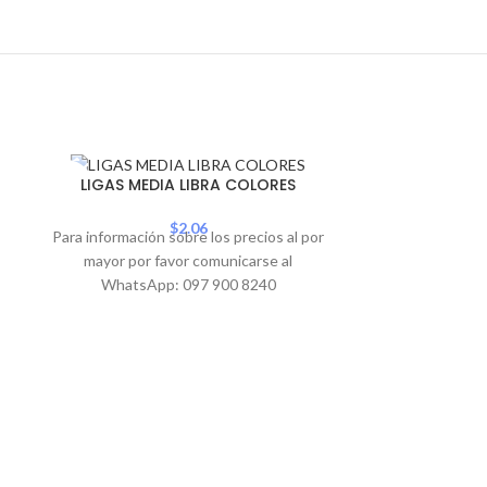
SOLD
SOLD
PAPEL POS
LIGAS MEDIA LIBRA COLORES
OUT
OUT
AM
$
2.06
Para información sobre los precios al por
Para informació
mayor por favor comunicarse al
mayor por 
WhatsApp: 097 900 8240
WhatsA