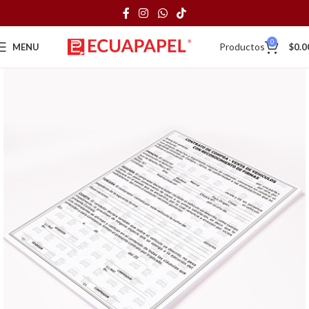
0
Productos
MENU
$
0.0