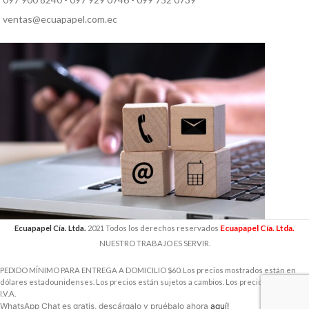
ventas@ecuapapel.com.ec
Ecuapapel Cía. Ltda.
Ecuapapel Cía. Ltda.
2021 Todos los derechos reservados
NUESTRO TRABAJO ES SERVIR.
PEDIDO MÍNIMO PARA ENTREGA A DOMICILIO $60. Los precios mostrados están en
dólares estadounidenses. Los precios están sujetos a cambios. Los precios incluyen
I.V.A.
WhatsApp Chat es gratis, descárgalo y pruébalo ahora
aquí!