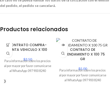
En caso no se pueda validar los datos de la cotización con el emisor
del pedido, el pedido se cancelará.
Productos relacionados
SOLD
CONTRATO COMPRA-
OUT
VENTA VEHICULO X 100
CONTRATO DE
ARRENDAMIENTO X 100 75
GR
$
3.50
Para información sobre los precios
al por mayor por favor comunicarse
$
5.00
Para información sobre los precios
al WhatsApp: 097 900 8240
al por mayor por favor comunicarse
al WhatsApp: 097 900 8240