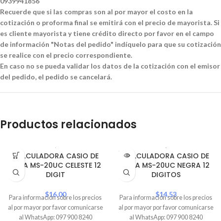
0939941856
Recuerde que si las compras son al por mayor el costo en la
cotización o proforma final se emitirá con el precio de mayorista. Si
es cliente mayorista y tiene crédito directo por favor en el campo
de información "Notas del pedido" indíquelo para que su cotización
se realice con el precio correspondiente.
En caso no se pueda validar los datos de la cotización con el emisor
del pedido, el pedido se cancelará.
Productos relacionados
SOLD
CALCULADORA CASIO DE
CALCULADORA CASIO DE
OUT
MESA MS-20UC CELESTE 12
MESA MS-20UC NEGRA 12
DIGIT
DIGITOS
$
16.00
$
14.53
Para información sobre los precios
Para información sobre los precios
al por mayor por favor comunicarse
al por mayor por favor comunicarse
al WhatsApp: 097 900 8240
al WhatsApp: 097 900 8240