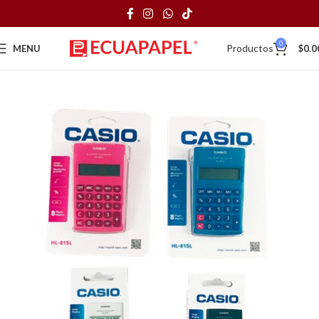
0
Productos
MENU
$
0.0