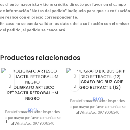
es cliente mayorista y tiene crédito directo por favor en el campo
de información "Notas del pedido" indíquelo para que su cotización
se realice con el precio correspondiente.
En caso no se pueda validar los datos de la cotización con el emisor
del pedido, el pedido se cancelará.
Productos relacionados
SOLD
SOLD
OUT
OUT
BOLIGRAFO BIC BU3 GRIP
BOLIGRAFO ARTESCO
NEGRO RETRACTIL (12)
PROMO
RETRACTIL RETROBALL-M
NEGRO
$
1.00
Para información sobre los precios
al por mayor por favor comunicarse
$
0.51
Para información sobre los precios
al WhatsApp: 097 900 8240
al por mayor por favor comunicarse
al WhatsApp: 097 900 8240