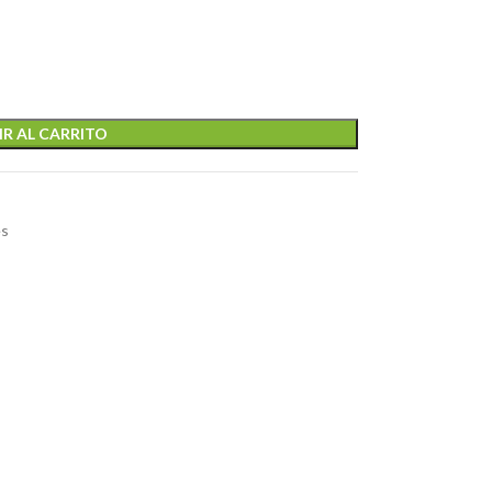
R AL CARRITO
es