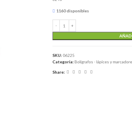
1160 disponibles
AÑADI
SKU:
06225
Categoría:
Bolígrafos - lápices y marcador
Share: