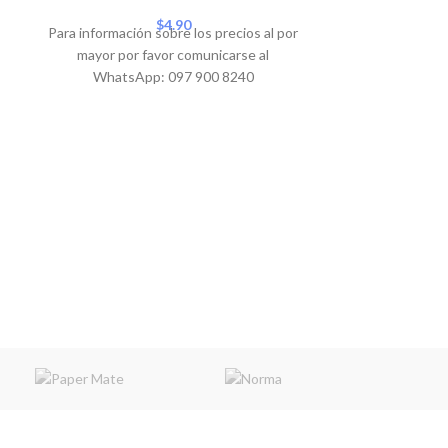
$
4.90
Para información sobre los precios al por
mayor por favor comunicarse al
WhatsApp: 097 900 8240
BOLIGRAFO B
Para informació
mayor por 
WhatsA