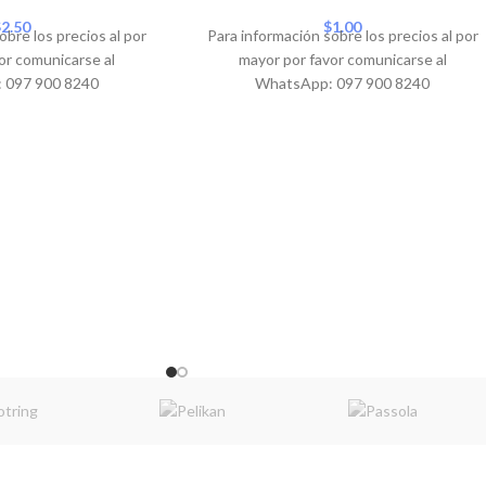
PROMO
$
2.50
$
1.00
obre los precios al por
Para información sobre los precios al por
or comunicarse al
mayor por favor comunicarse al
 097 900 8240
WhatsApp: 097 900 8240