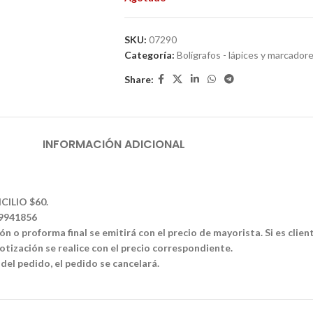
SKU:
07290
Categoría:
Bolígrafos - lápices y marcador
Share:
INFORMACIÓN ADICIONAL
CILIO $60.
39941856
n o proforma final se emitirá con el precio de mayorista. Si es clien
tización se realice con el precio correspondiente.
 del pedido, el pedido se cancelará.