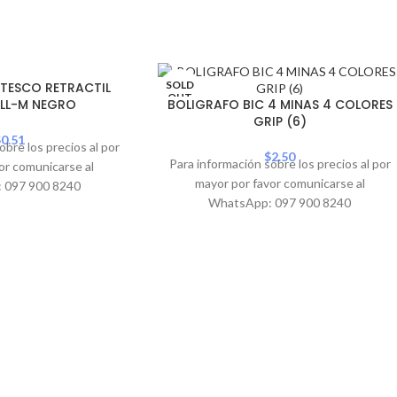
SOLD
TESCO RETRACTIL
OUT
LL-M NEGRO
BOLIGRAFO BIC 4 MINAS 4 COLORES
GRIP (6)
PROMO
$
0.51
obre los precios al por
$
2.50
Para información sobre los precios al por
or comunicarse al
mayor por favor comunicarse al
 097 900 8240
WhatsApp: 097 900 8240