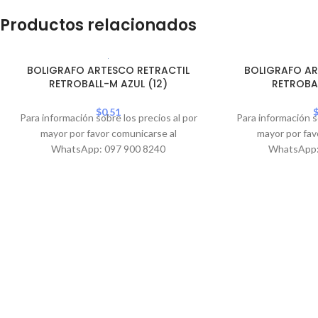
Productos relacionados
SOLD
BOLIGRAFO ARTESCO RETRACTIL
BOLIGRAFO AR
OUT
RETROBALL-M AZUL (12)
RETROBA
$
0.51
Para información sobre los precios al por
Para información s
mayor por favor comunicarse al
mayor por fav
WhatsApp: 097 900 8240
WhatsApp: