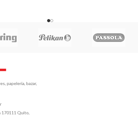
s, papelería, bazar,
r
a 170111 Quito,