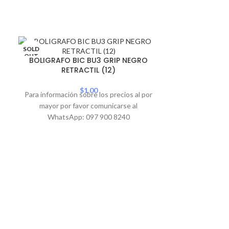
SOLD
SOLD
OUT
OUT
BOLIGRAFO BIC BU3 GRIP NEGRO
RETRACTIL (12)
PROMO
PROMO
$
1.00
Para información sobre los precios al por
mayor por favor comunicarse al
WhatsApp: 097 900 8240
BOLIGRAFO BI
Para informació
mayor por 