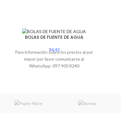
SOLD
BOMBILLO X 
BOLAS DE FUENTE DE AGUA
OUT
$
4.42
Para información sobre los precios al por
Para informació
mayor por favor comunicarse al
mayor por 
WhatsApp: 097 900 8240
WhatsA