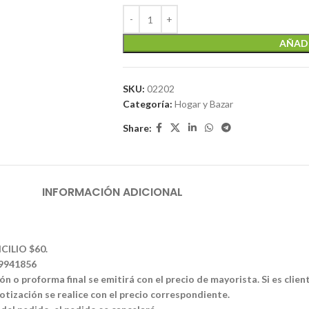
AÑADI
SKU:
02202
Categoría:
Hogar y Bazar
Share:
INFORMACIÓN ADICIONAL
CILIO $60.
39941856
n o proforma final se emitirá con el precio de mayorista. Si es clien
tización se realice con el precio correspondiente.