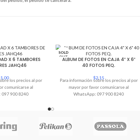
 del pedido, el pedido se cancelará.
SOLD
OUT
AD X 6 TAMBORES
ALBUM DE FOTOS EN CAJA 4″ X 6″
RES JAHQ46
40 FOTOS PEQ.
$
1.00
$
2.15
obre los precios al por
Para información sobre los precios al por
or comunicarse al
mayor por favor comunicarse al
 097 900 8240
WhatsApp: 097 900 8240