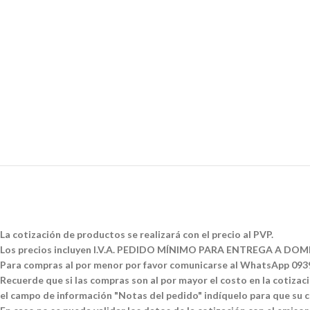
La cotización de productos se realizará con el precio al PVP.
Los precios incluyen I.V.A. PEDIDO MÍNIMO PARA ENTREGA A DOMI
Para compras al por menor por favor comunicarse al WhatsApp 09
Recuerde que si las compras son al por mayor el costo en la cotizació
el campo de información "Notas del pedido" indíquelo para que su co