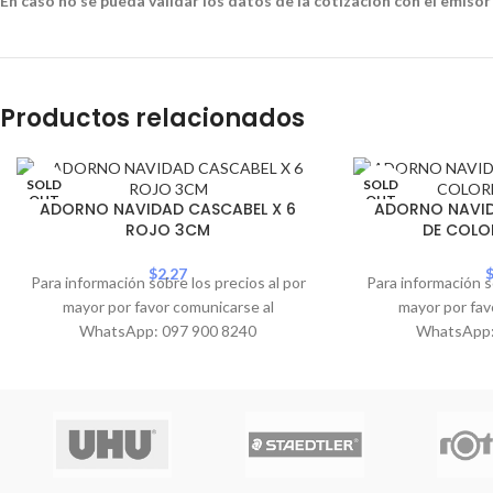
En caso no se pueda validar los datos de la cotización con el emisor
Productos relacionados
SOLD
SOLD
OUT
OUT
ADORNO NAVIDAD CASCABEL X 6
ADORNO NAVID
ROJO 3CM
DE COLO
$
2.27
Para información sobre los precios al por
Para información s
mayor por favor comunicarse al
mayor por fav
WhatsApp: 097 900 8240
WhatsApp: