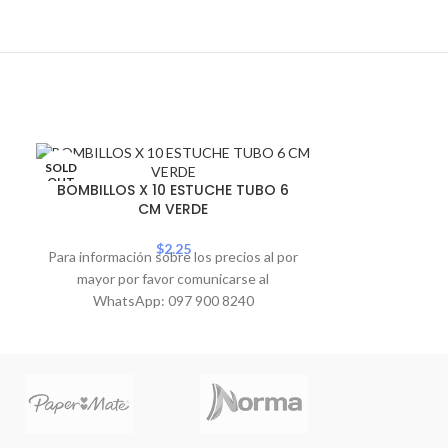
SOLD
SOLD
BOMBILLOS
OUT
OUT
BOMBILLOS X 10 ESTUCHE TUBO 6
HQ1
CM VERDE
Para informació
$
2.25
Para información sobre los precios al por
mayor por 
mayor por favor comunicarse al
WhatsA
WhatsApp: 097 900 8240