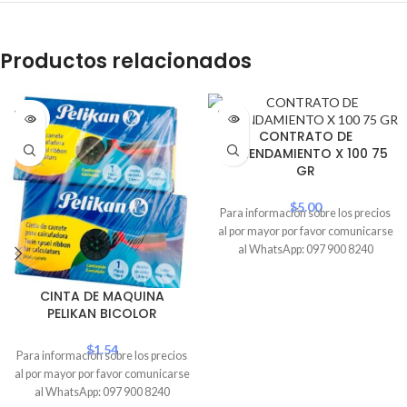
Productos relacionados
SOLD
SOLD
OUT
OUT
CONTRATO DE
ARRENDAMIENTO X 100 75
GR
$
5.00
Para información sobre los precios
al por mayor por favor comunicarse
al WhatsApp: 097 900 8240
CINTA DE MAQUINA
PELIKAN BICOLOR
$
1.54
Para información sobre los precios
al por mayor por favor comunicarse
al WhatsApp: 097 900 8240