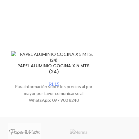
PAPEL 
PAPEL ALUMINIO COCINA X 5 MTS.
(24)
Para informació
mayor por 
$
1.15
Para información sobre los precios al por
WhatsA
mayor por favor comunicarse al
WhatsApp: 097 900 8240