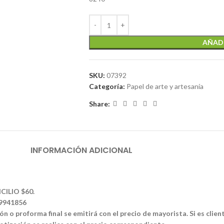
AÑADI
SKU:
07392
Categoría:
Papel de arte y artesanía
Share:
INFORMACIÓN ADICIONAL
CILIO $60.
39941856
n o proforma final se emitirá con el precio de mayorista. Si es clien