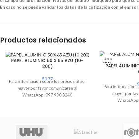
el campo de información "Notas del pedido" indíquelo para que su co
En caso no se pueda validar los datos de la cotización con el emisor
Productos relacionados
SOLD
PAPEL ALUMINIO 50 X 65 AZU (10-
OUT
PAPEL ALUMINI
200)
$
0.77
Para información sobre los precios al por
Para información s
mayor por favor comunicarse al
mayor por fav
WhatsApp: 097 900 8240
WhatsApp: