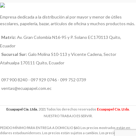
Empresa dedicada a la distribución al por mayor y menor de útiles
escolares, papelería, bazar, artículos de oficina y muchos productos más.
Matriz:
Av. Gran Colombia N16-95 y P. Solano EC170113 Quito,
Ecuador
Sucursal Sur:
Galo Molina S10-113 y Vicente Cadena, Sector
Atahualpa 170111 Quito, Ecuador
097 900 8240 - 097 929 0746 - 099 752 0739
ventas@ecuapapel.com.ec
Ecuapapel Cía. Ltda.
Ecuapapel Cía. Ltda.
2021 Todos los derechos reservados
NUESTRO TRABAJO ES SERVIR.
PEDIDO MÍNIMO PARA ENTREGA A DOMICILIO $60. Los precios mostrados están en
dólares estadounidenses. Los precios están sujetos a cambios. Los precios incluyen