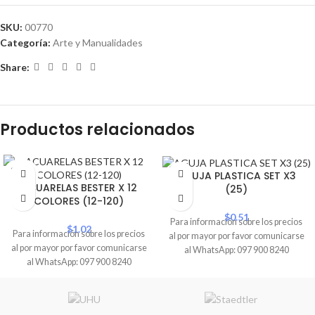
SKU:
00770
Categoría:
Arte y Manualidades
Share:
Productos relacionados
SOLD
AGUJA PLASTICA SET X3
OUT
ACUARELAS BESTER X 12
(25)
COLORES (12-120)
$
0.51
Para información sobre los precios
$
1.02
Para información sobre los precios
al por mayor por favor comunicarse
al por mayor por favor comunicarse
al WhatsApp: 097 900 8240
al WhatsApp: 097 900 8240