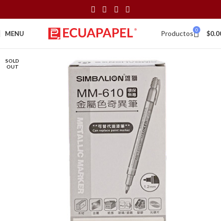
0
Productos
MENU
$
0.0
SOLD
OUT