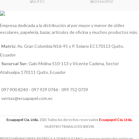
Empresa dedicada a la distribución al por mayor y menor de útiles
escolares, papelería, bazar, artículos de oficina y muchos productos más.
Matriz:
Av. Gran Colombia N16-95 y P. Solano EC170113 Quito,
Ecuador
Sucursal Sur:
Galo Molina S10-113 y Vicente Cadena, Sector
Atahualpa 170111 Quito, Ecuador
097 900 8240 - 097 929 0746 - 099 752 0739
ventas@ecuapapel.com.ec
Ecuapapel Cía. Ltda.
Ecuapapel Cía. Ltda.
2021 Todos los derechos reservados
NUESTRO TRABAJO ES SERVIR.
PEDIDO MÍNIMO PARA ENTREGA A DOMICILIO $60. Los precios mostrados están en