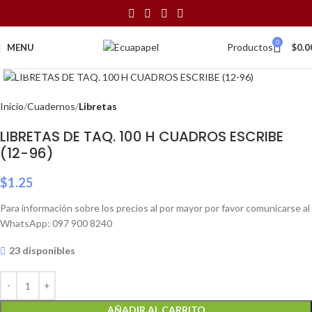
0
Productos
MENU
$
0.0
Click to enlarge
Inicio
Cuadernos
Libretas
LIBRETAS DE TAQ. 100 H CUADROS ESCRIBE
(12-96)
$
1.25
Para información sobre los precios al por mayor por favor comunicarse al
WhatsApp: 097 900 8240
23 disponibles
AÑADIR AL CARRITO