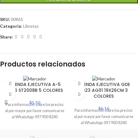
SKU:
00861
Categoría:
Libretas
Share:
Productos relacionados
SOLD
SOLD
AGENDA EJECUTIVA A-5
AGENDA EJECUTIVA GDE
OUT
OUT
2026 ST2008B 5 COLORES
2023 AG01 19X26CM 3
COLORES
$
5.50
Para información sobre los precios
$
6.16
Para información sobre los precios
al por mayor por favor comunicarse
al por mayor por favor comunicarse
al WhatsApp: 097 900 8240
al WhatsApp: 097 900 8240