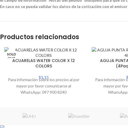
el campo de información "Notas del pedido" indíquelo para que su co
En caso no se pueda validar los datos de la cotización con el emisor
Productos relacionados
SOLD
OUT
ACUARELAS WATER COLOR X 12
AGUJA PUNTA
COLORS
(4Pa
$
1.15
Para información sobre los precios al por
Para información s
mayor por favor comunicarse al
mayor por fav
WhatsApp: 097 900 8240
WhatsApp: