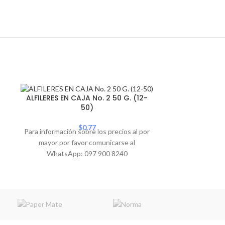
BOLAS DE ES
ALFILERES EN CAJA No. 2 50 G. (12-
50)
$
0.77
Para informació
Para información sobre los precios al por
mayor por 
mayor por favor comunicarse al
WhatsA
WhatsApp: 097 900 8240