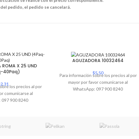
tización se realice con el precio correspondiente.
 del pedido, el pedido se cancelará.
SOLD
AGUZADORA 10032464
OUT
 ROMA X 25 UND
q-40Paq)
$
5.50
Para información sobre los precios al por
mayor por favor comunicarse al
$
2.31
obre los precios al por
WhatsApp: 097 900 8240
or comunicarse al
 097 900 8240