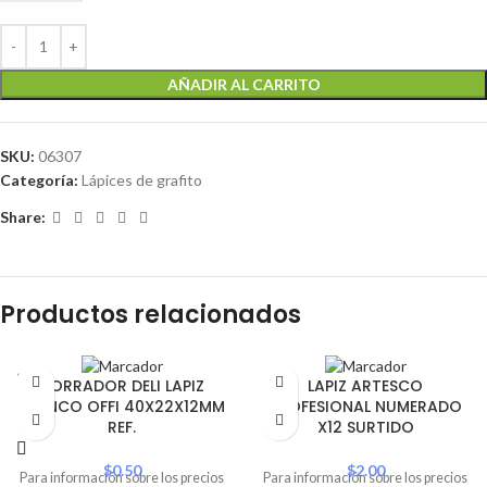
AÑADIR AL CARRITO
SKU:
06307
Categoría:
Lápices de grafito
Share:
Productos relacionados
SOLD
BORRADOR DELI LAPIZ
LAPIZ ARTESCO
OUT
BLANCO OFFI 40X22X12MM
PROFESIONAL NUMERADO
REF.
X12 SURTIDO
$
0.50
$
2.00
Para información sobre los precios
Para información sobre los precios