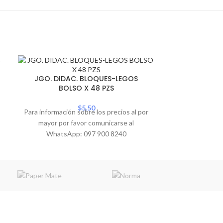
JGO. DIDAC.
JGO. DIDAC. BLOQUES-LEGOS
BOLSO X 48 PZS
Para informació
$
5.50
Para información sobre los precios al por
mayor por 
mayor por favor comunicarse al
WhatsA
WhatsApp: 097 900 8240