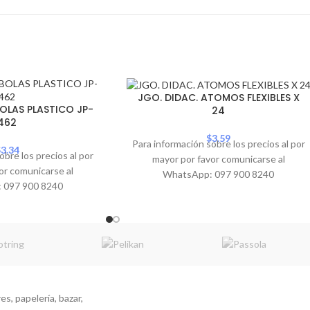
JGO. DIDAC. ATOMOS FLEXIBLES X
OLAS PLASTICO JP-
24
462
$
3.59
Para información sobre los precios al por
$
3.34
obre los precios al por
mayor por favor comunicarse al
or comunicarse al
WhatsApp: 097 900 8240
 097 900 8240
s, papelería, bazar,