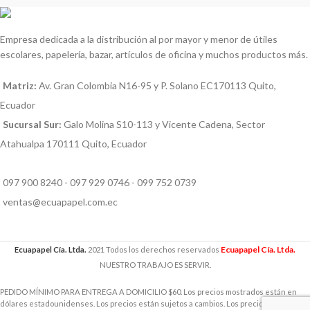
Empresa dedicada a la distribución al por mayor y menor de útiles
escolares, papelería, bazar, artículos de oficina y muchos productos más.
Matriz:
Av. Gran Colombia N16-95 y P. Solano EC170113 Quito,
Ecuador
Sucursal Sur:
Galo Molina S10-113 y Vicente Cadena, Sector
Atahualpa 170111 Quito, Ecuador
097 900 8240 - 097 929 0746 - 099 752 0739
ventas@ecuapapel.com.ec
Ecuapapel Cía. Ltda.
Ecuapapel Cía. Ltda.
2021 Todos los derechos reservados
NUESTRO TRABAJO ES SERVIR.
PEDIDO MÍNIMO PARA ENTREGA A DOMICILIO $60. Los precios mostrados están en
dólares estadounidenses. Los precios están sujetos a cambios. Los precios incluyen