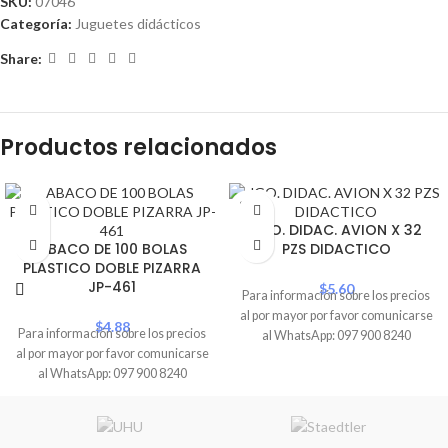
SKU:
07046
Categoría:
Juguetes didácticos
Share:
Productos relacionados
SOLD
OUT
JGO. DIDAC. AVION X 32
ABACO DE 100 BOLAS
PZS DIDACTICO
PLASTICO DOBLE PIZARRA
JP-461
$
5.60
Para información sobre los precios
al por mayor por favor comunicarse
$
4.88
Para información sobre los precios
al WhatsApp: 097 900 8240
al por mayor por favor comunicarse
al WhatsApp: 097 900 8240