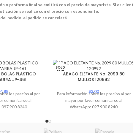
n o proforma final se emitirá con el precio de mayorista. Si es clien
tización se realice con el precio correspondiente.
 del pedido, el pedido se cancelará.
SOLD
OUT
 BOLAS PLASTICO
ABACO ELEFANTE No. 2099 80
ZARRA JP-461
MULLOS 120992
$
4.88
$
3.00
obre los precios al por
Para información sobre los precios al por
or comunicarse al
mayor por favor comunicarse al
 097 900 8240
WhatsApp: 097 900 8240