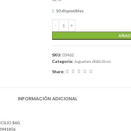
10 disponibles
AÑADI
SKU:
03462
Categoría:
Juguetes didácticos
Share:
INFORMACIÓN ADICIONAL
CILIO $60.
39941856