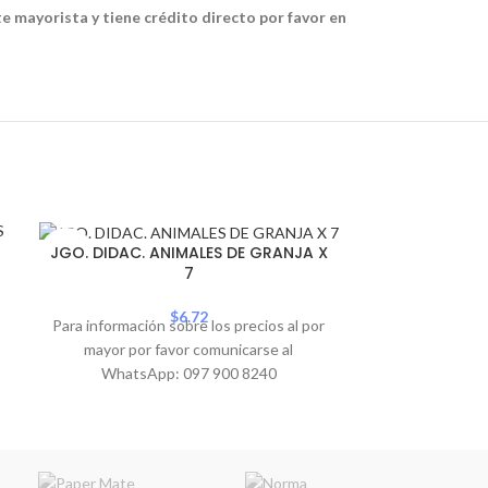
te mayorista y tiene crédito directo por favor en
SOLD
JGO. DIDAC. 
JGO. DIDAC. ANIMALES DE GRANJA X
OUT
7
Para informació
$
6.72
Para información sobre los precios al por
mayor por 
mayor por favor comunicarse al
WhatsA
WhatsApp: 097 900 8240