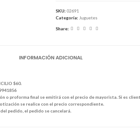
SKU:
02691
Categoría:
Juguetes
Share:
INFORMACIÓN ADICIONAL
CILIO $60.
39941856
n o proforma final se emitirá con el precio de mayorista. Si es clien
tización se realice con el precio correspondiente.
 del pedido, el pedido se cancelará.