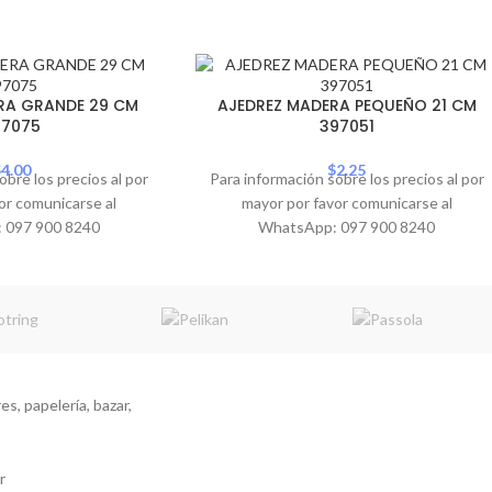
RA GRANDE 29 CM
AJEDREZ MADERA PEQUEÑO 21 CM
97075
397051
$
4.00
$
2.25
obre los precios al por
Para información sobre los precios al por
or comunicarse al
mayor por favor comunicarse al
 097 900 8240
WhatsApp: 097 900 8240
s, papelería, bazar,
r