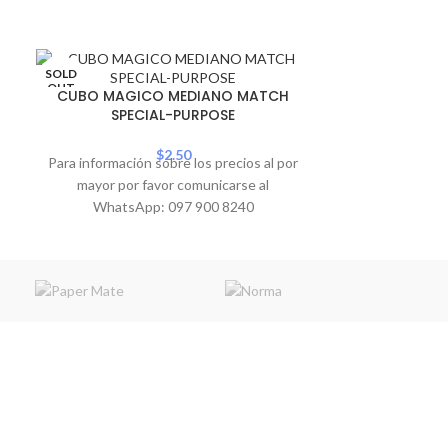
SOLD
CUBO MAGIC
OUT
CUBO MAGICO MEDIANO MATCH
N
SPECIAL-PURPOSE
Para informació
$
2.50
Para información sobre los precios al por
mayor por 
mayor por favor comunicarse al
WhatsA
WhatsApp: 097 900 8240