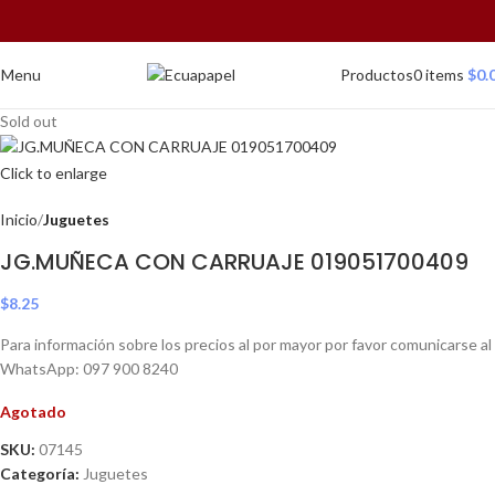
Menu
Productos
0
items
$
0.
Sold out
Click to enlarge
Inicio
Juguetes
JG.MUÑECA CON CARRUAJE 019051700409
$
8.25
Para información sobre los precios al por mayor por favor comunicarse al
WhatsApp: 097 900 8240
Agotado
SKU:
07145
Categoría:
Juguetes