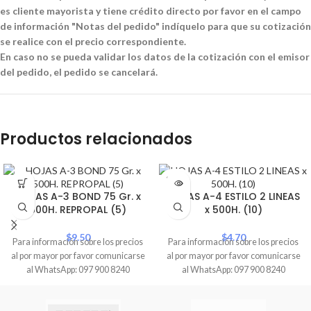
es cliente mayorista y tiene crédito directo por favor en el campo
de información "Notas del pedido" indíquelo para que su cotización
se realice con el precio correspondiente.
En caso no se pueda validar los datos de la cotización con el emisor
del pedido, el pedido se cancelará.
Productos relacionados
SOLD
OUT
HOJAS A-3 BOND 75 Gr. x
HOJAS A-4 ESTILO 2 LINEAS
500H. REPROPAL (5)
x 500H. (10)
$
9.50
$
4.70
Para información sobre los precios
Para información sobre los precios
al por mayor por favor comunicarse
al por mayor por favor comunicarse
al WhatsApp: 097 900 8240
al WhatsApp: 097 900 8240