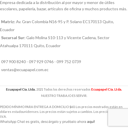
Empresa dedicada a la distribución al por mayor y menor de útiles
escolares, papelería, bazar, artículos de oficina y muchos productos más.
Matriz:
Av. Gran Colombia N16-95 y P. Solano EC170113 Quito,
Ecuador
Sucursal Sur:
Galo Molina S10-113 y Vicente Cadena, Sector
Atahualpa 170111 Quito, Ecuador
097 900 8240 - 097 929 0746 - 099 752 0739
ventas@ecuapapel.com.ec
Ecuapapel Cía. Ltda.
Ecuapapel Cía. Ltda.
2021 Todos los derechos reservados
NUESTRO TRABAJO ES SERVIR.
PEDIDO MÍNIMO PARA ENTREGA A DOMICILIO $60. Los precios mostrados están en
dólares estadounidenses. Los precios están sujetos a cambios. Los precios incluyen
I.V.A.
WhatsApp Chat es gratis, descárgalo y pruébalo ahora
aquí!