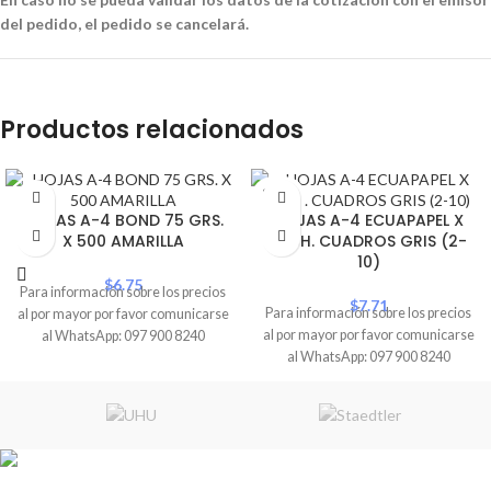
del pedido, el pedido se cancelará.
Productos relacionados
SOLD
OUT
HOJAS A-4 BOND 75 GRS.
HOJAS A-4 ECUAPAPEL X
X 500 AMARILLA
500H. CUADROS GRIS (2-
PROMO
10)
$
6.75
Para información sobre los precios
$
7.71
Para información sobre los precios
al por mayor por favor comunicarse
al por mayor por favor comunicarse
al WhatsApp: 097 900 8240
al WhatsApp: 097 900 8240