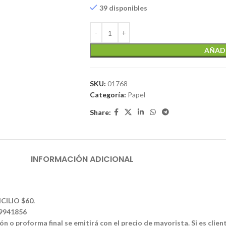
39 disponibles
AÑADI
SKU:
01768
Categoría:
Papel
Share:
INFORMACIÓN ADICIONAL
CILIO $60.
39941856
n o proforma final se emitirá con el precio de mayorista. Si es clien