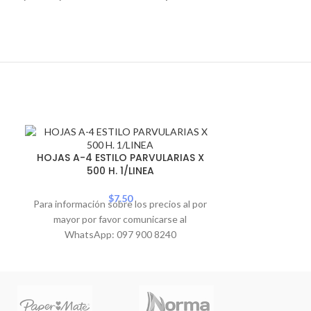
SOLD
HOJAS A-4 NO
OUT
HOJAS A-4 ESTILO PARVULARIAS X
500 H. 1/LINEA
Para informació
$
7.50
Para información sobre los precios al por
mayor por 
mayor por favor comunicarse al
WhatsA
WhatsApp: 097 900 8240