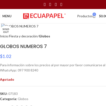
0
Productos
MENU
$
0.0
Click to enlarge
SOLD
OUT
Inicio
Fiesta y decoración
Globos
GLOBOS NUMEROS 7
$
1.02
Para información sobre los precios al por mayor por favor comunicarse al
WhatsApp: 097 900 8240
Agotado
SKU:
07183
Categoría:
Globos