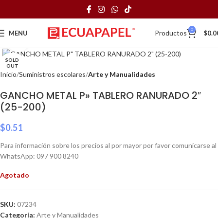
0
Productos
MENU
$
0.0
Click to enlarge
SOLD
OUT
Inicio
Suministros escolares
Arte y Manualidades
GANCHO METAL P» TABLERO RANURADO 2″
(25-200)
$
0.51
Para información sobre los precios al por mayor por favor comunicarse al
WhatsApp: 097 900 8240
Agotado
SKU:
07234
Categoría:
Arte y Manualidades