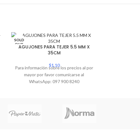
SOLD
ALFILERE
OUT
AGUJONES PARA TEJER 5.5 MM X
35CM
Para informació
mayor por 
$
1.10
Para información sobre los precios al por
WhatsA
mayor por favor comunicarse al
WhatsApp: 097 900 8240