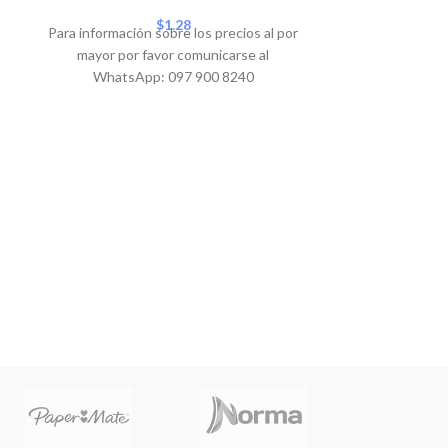
Para informació
$
1.28
Para información sobre los precios al por
mayor por 
mayor por favor comunicarse al
WhatsA
WhatsApp: 097 900 8240