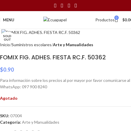
0
Productos
MENU
$
0.0
Click to enlarge
SOLD
OUT
Inicio
Suministros escolares
Arte y Manualidades
FOMIX FIG. ADHES. FIESTA RC.F. 50362
$
0.90
Para información sobre los precios al por mayor por favor comunicarse al
WhatsApp: 097 900 8240
Agotado
SKU:
07004
Categoría:
Arte y Manualidades