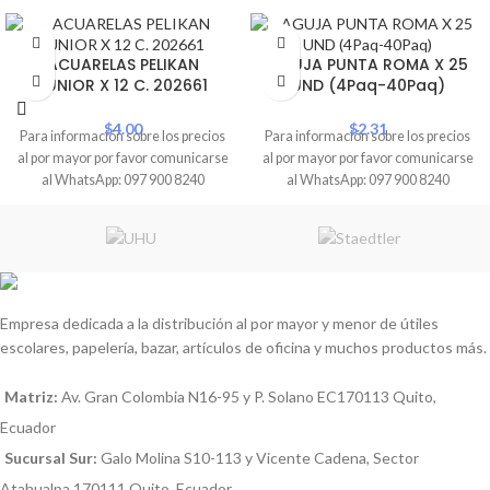
ACUARELAS PELIKAN
AGUJA PUNTA ROMA X 25
JUNIOR X 12 C. 202661
UND (4Paq-40Paq)
$
4.00
$
2.31
Para información sobre los precios
Para información sobre los precios
al por mayor por favor comunicarse
al por mayor por favor comunicarse
al WhatsApp: 097 900 8240
al WhatsApp: 097 900 8240
Empresa dedicada a la distribución al por mayor y menor de útiles
escolares, papelería, bazar, artículos de oficina y muchos productos más.
Matriz:
Av. Gran Colombia N16-95 y P. Solano EC170113 Quito,
Ecuador
Sucursal Sur:
Galo Molina S10-113 y Vicente Cadena, Sector
Atahualpa 170111 Quito, Ecuador