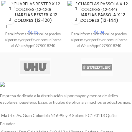
SOLD
OUT
ACUARELAS BESTER X 12
ACUARELAS PASSOLA X 12
COLORES (12-120)
COLORES (12-144)
$
1.02
$
1.34
Para información sobre los precios
Para información sobre los precios
al por mayor por favor comunicarse
al por mayor por favor comunicarse
al WhatsApp: 097 900 8240
al WhatsApp: 097 900 8240
Empresa dedicada a la distribución al por mayor y menor de útiles
escolares, papelería, bazar, artículos de oficina y muchos productos más.
Matriz:
Av. Gran Colombia N16-95 y P. Solano EC170113 Quito,
Ecuador
Sucursal Sur:
Galo Molina S10-113 y Vicente Cadena, Sector