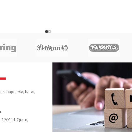
s, papelería, bazar,
r
a 170111 Quito,