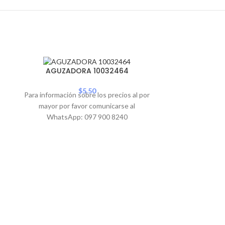
SOLD
AGUZA
AGUZADORA 10032464
OUT
$
5.50
Para informació
Para información sobre los precios al por
mayor por 
mayor por favor comunicarse al
WhatsA
WhatsApp: 097 900 8240