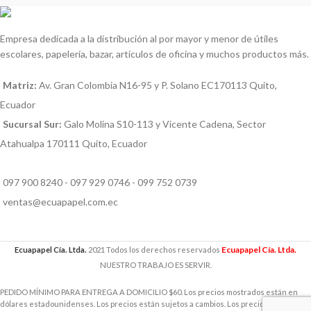
Empresa dedicada a la distribución al por mayor y menor de útiles
escolares, papelería, bazar, artículos de oficina y muchos productos más.
Matriz:
Av. Gran Colombia N16-95 y P. Solano EC170113 Quito,
Ecuador
Sucursal Sur:
Galo Molina S10-113 y Vicente Cadena, Sector
Atahualpa 170111 Quito, Ecuador
097 900 8240 - 097 929 0746 - 099 752 0739
ventas@ecuapapel.com.ec
Ecuapapel Cía. Ltda.
Ecuapapel Cía. Ltda.
2021 Todos los derechos reservados
NUESTRO TRABAJO ES SERVIR.
PEDIDO MÍNIMO PARA ENTREGA A DOMICILIO $60. Los precios mostrados están en
dólares estadounidenses. Los precios están sujetos a cambios. Los precios incluyen