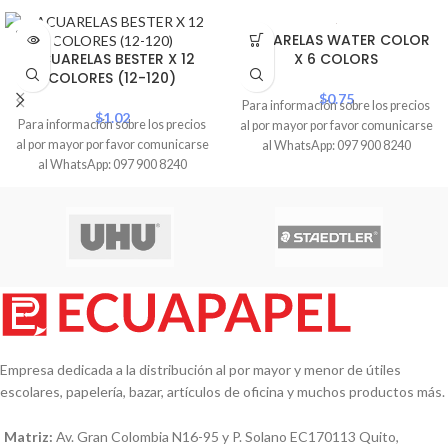
SOLD
ACUARELAS WATER COLOR
OUT
ACUARELAS BESTER X 12
X 6 COLORS
COLORES (12-120)
$
0.75
Para información sobre los precios
$
1.02
Para información sobre los precios
al por mayor por favor comunicarse
al por mayor por favor comunicarse
al WhatsApp: 097 900 8240
al WhatsApp: 097 900 8240
Empresa dedicada a la distribución al por mayor y menor de útiles
escolares, papelería, bazar, artículos de oficina y muchos productos más.
Matriz:
Av. Gran Colombia N16-95 y P. Solano EC170113 Quito,