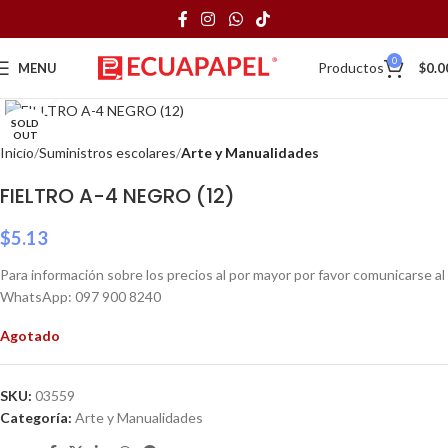
0
Productos
MENU
$
0.0
Click to enlarge
SOLD
OUT
Inicio
Suministros escolares
Arte y Manualidades
FIELTRO A-4 NEGRO (12)
$
5.13
Para información sobre los precios al por mayor por favor comunicarse al
WhatsApp: 097 900 8240
Agotado
SKU:
03559
Categoría:
Arte y Manualidades