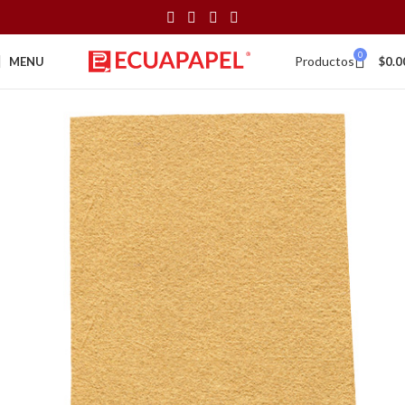
0
Productos
MENU
$
0.0