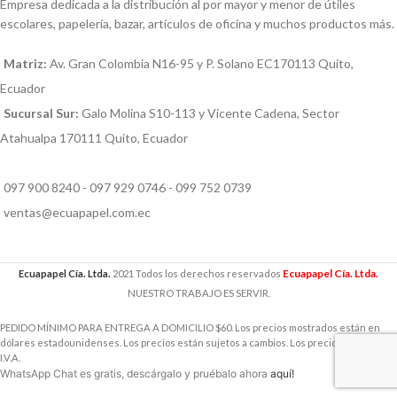
Empresa dedicada a la distribución al por mayor y menor de útiles
escolares, papelería, bazar, artículos de oficina y muchos productos más.
Matriz:
Av. Gran Colombia N16-95 y P. Solano EC170113 Quito,
Ecuador
Sucursal Sur:
Galo Molina S10-113 y Vicente Cadena, Sector
Atahualpa 170111 Quito, Ecuador
097 900 8240 - 097 929 0746 - 099 752 0739
ventas@ecuapapel.com.ec
Ecuapapel Cía. Ltda.
Ecuapapel Cía. Ltda.
2021 Todos los derechos reservados
NUESTRO TRABAJO ES SERVIR.
PEDIDO MÍNIMO PARA ENTREGA A DOMICILIO $60. Los precios mostrados están en
dólares estadounidenses. Los precios están sujetos a cambios. Los precios incluyen
I.V.A.
WhatsApp Chat es gratis, descárgalo y pruébalo ahora
aquí!