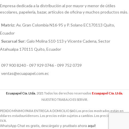
Empresa dedicada a la distribución al por mayor y menor de útiles
escolares, papelería, bazar, artículos de oficina y muchos productos más.
Matriz:
Av. Gran Colombia N16-95 y P. Solano EC170113 Quito,
Ecuador
Sucursal Sur:
Galo Molina S10-113 y Vicente Cadena, Sector
Atahualpa 170111 Quito, Ecuador
097 900 8240 - 097 929 0746 - 099 752 0739
ventas@ecuapapel.com.ec
Ecuapapel Cía. Ltda.
Ecuapapel Cía. Ltda.
2021 Todos los derechos reservados
NUESTRO TRABAJO ES SERVIR.
PEDIDO MÍNIMO PARA ENTREGA A DOMICILIO $60. Los precios mostrados están en
dólares estadounidenses. Los precios están sujetos a cambios. Los precios incluyen
I.V.A.
WhatsApp Chat es gratis, descárgalo y pruébalo ahora
aquí!