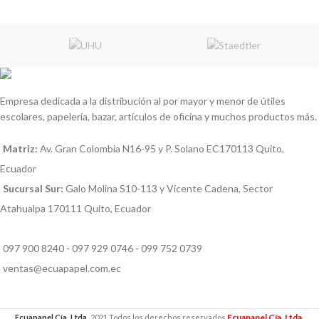
Empresa dedicada a la distribución al por mayor y menor de útiles
escolares, papelería, bazar, artículos de oficina y muchos productos más.
Matriz:
Av. Gran Colombia N16-95 y P. Solano EC170113 Quito,
Ecuador
Sucursal Sur:
Galo Molina S10-113 y Vicente Cadena, Sector
Atahualpa 170111 Quito, Ecuador
097 900 8240 - 097 929 0746 - 099 752 0739
ventas@ecuapapel.com.ec
Ecuapapel Cía. Ltda.
Ecuapapel Cía. Ltda.
2021 Todos los derechos reservados