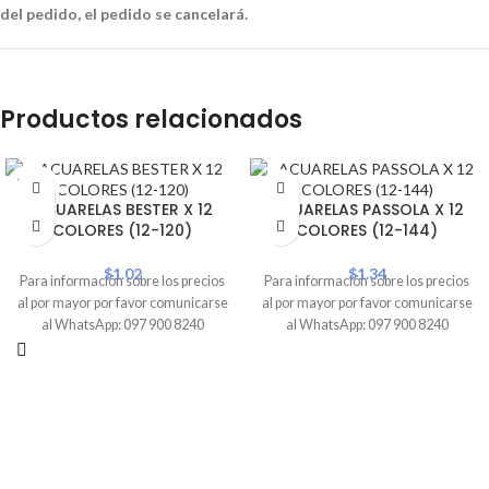
del pedido, el pedido se cancelará.
Productos relacionados
SOLD
OUT
ACUARELAS BESTER X 12
ACUARELAS PASSOLA X 12
COLORES (12-120)
COLORES (12-144)
$
1.02
$
1.34
Para información sobre los precios
Para información sobre los precios
al por mayor por favor comunicarse
al por mayor por favor comunicarse
al WhatsApp: 097 900 8240
al WhatsApp: 097 900 8240