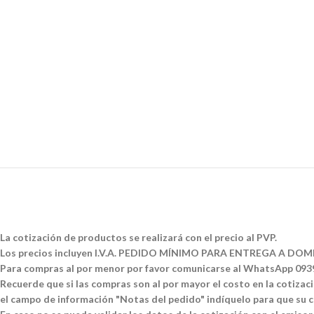
La cotización de productos se realizará con el precio al PVP.
Los precios incluyen I.V.A. PEDIDO MÍNIMO PARA ENTREGA A DOMI
Para compras al por menor por favor comunicarse al WhatsApp 09
Recuerde que si las compras son al por mayor el costo en la cotizació
el campo de información "Notas del pedido" indíquelo para que su co