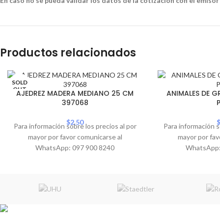
En caso no se pueda validar los datos de la cotización con el emisor
Productos relacionados
SOLD
OUT
AJEDREZ MADERA MEDIANO 25 CM
ANIMALES DE G
397068
$
2.50
Para información sobre los precios al por
Para información s
mayor por favor comunicarse al
mayor por fav
WhatsApp: 097 900 8240
WhatsApp: