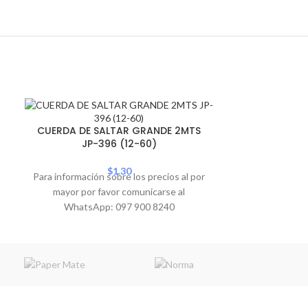
CUERDA DE 
CUERDA DE SALTAR GRANDE 2MTS
JP-396 (12-60)
Para informació
$
1.30
Para información sobre los precios al por
mayor por 
mayor por favor comunicarse al
WhatsA
WhatsApp: 097 900 8240