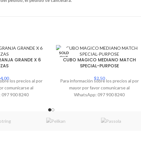
 del pedido, el pedido se cancelará.
SOLD
OUT
RANJA GRANDE X 6
CUBO MAGICO MEDIANO MATCH
PZAS
SPECIAL-PURPOSE
$
4.00
$
2.50
obre los precios al por
Para información sobre los precios al por
or comunicarse al
mayor por favor comunicarse al
 097 900 8240
WhatsApp: 097 900 8240