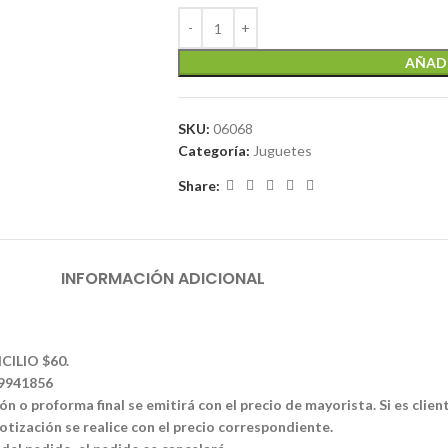
AÑADI
SKU:
06068
Categoría:
Juguetes
Share:
INFORMACIÓN ADICIONAL
CILIO $60.
39941856
n o proforma final se emitirá con el precio de mayorista. Si es clien
tización se realice con el precio correspondiente.