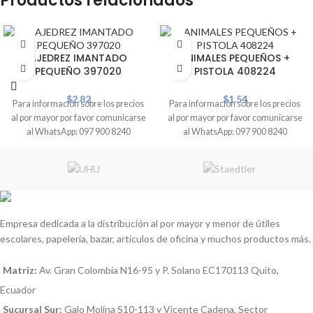
Productos relacionados
AJEDREZ IMANTADO
ANIMALES PEQUEÑOS +
PEQUEÑO 397020
PISTOLA 408224
$
2.82
$
1.54
Para información sobre los precios
Para información sobre los precios
al por mayor por favor comunicarse
al por mayor por favor comunicarse
al WhatsApp: 097 900 8240
al WhatsApp: 097 900 8240
Empresa dedicada a la distribución al por mayor y menor de útiles
escolares, papelería, bazar, artículos de oficina y muchos productos más.
Matriz:
Av. Gran Colombia N16-95 y P. Solano EC170113 Quito,
Ecuador
Sucursal Sur:
Galo Molina S10-113 y Vicente Cadena, Sector