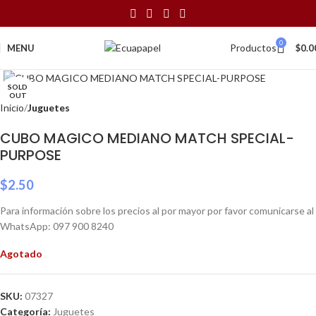
0
Productos
MENU
$
0.0
Click to enlarge
SOLD
OUT
Inicio
Juguetes
CUBO MAGICO MEDIANO MATCH SPECIAL-
PURPOSE
$
2.50
Para información sobre los precios al por mayor por favor comunicarse al
WhatsApp: 097 900 8240
Agotado
SKU:
07327
Categoría:
Juguetes