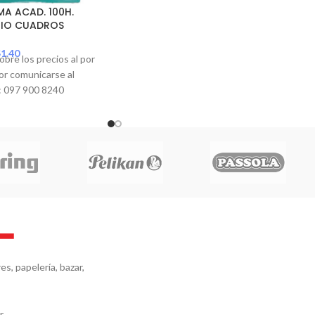
A ACAD. 100H.
RIO CUADROS
$
1.40
obre los precios al por
or comunicarse al
 097 900 8240
s, papelería, bazar,
r