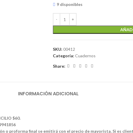
9 disponibles
AÑADI
SKU:
00412
Categoría:
Cuadernos
Share:
INFORMACIÓN ADICIONAL
CILIO $60.
39941856
n o proforma final se emitirá con el precio de mayorista. Si es clien