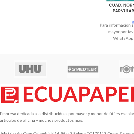
CUAD. NORM
PARVULA
Para información s
mayor por fav
WhatsApp:
Empresa dedicada a la distribución al por mayor y menor de útiles escolare
artículos de oficina y muchos productos más.
Matriz:
Av. Gran Colombia N16-95 y P. Solano EC170113 Quito, Ecuado