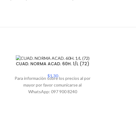
CUAD. NOR
CUAD. NORMA ACAD. 60H. 1/L (72)
$
1.30
Para informació
Para información sobre los precios al por
mayor por 
mayor por favor comunicarse al
WhatsA
WhatsApp: 097 900 8240